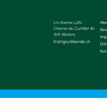
c/o Karine Lüthi
Med
Chemin du Curtillet 46
New
1541 Morens
Imp
fr(at)grunliberale.ch
Dat
Nut