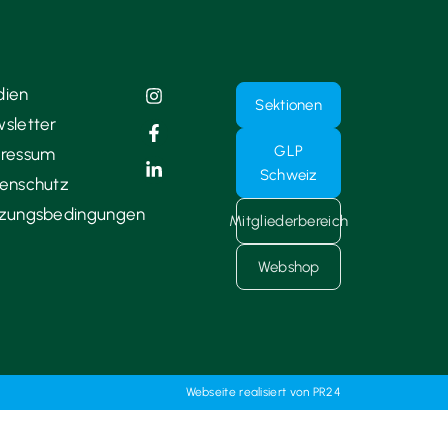
ien
Sektionen
sletter
GLP
ressum
Schweiz
enschutz
zungsbedingungen
Mitgliederbereich
Webshop
Webseite realisiert von PR24